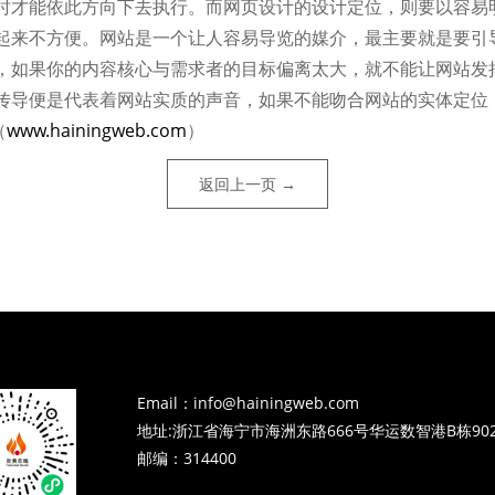
时才能依此方向下去执行。而网页设计的设计定位，则要以容易
起来不方便。网站是一个让人容易导览的媒介，最主要就是要引
，如果你的内容核心与需求者的目标偏离太大，就不能让网站发
传导便是代表着网站实质的声音，如果不能吻合网站的实体定位
（
www.hainingweb.com
）
返回上一页 →
Email：info@hainingweb.com
地址:浙江省海宁市海洲东路666号华运数智港B栋90
邮编：314400