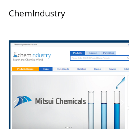
ChemIndustry
走进炎黄
ChemIndustry